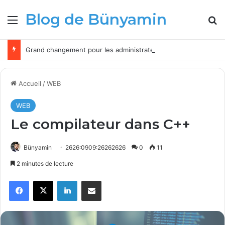
Blog de Bünyamin
Menu
R
Grand changement pour les administrateurs Microsoft Intune à partir de 2026
Accueil
/
WEB
WEB
Le compilateur dans C++
Bünyamin
2626:0909:26262626
0
11
2 minutes de lecture
Facebook
X
Linkedin
Partager par email