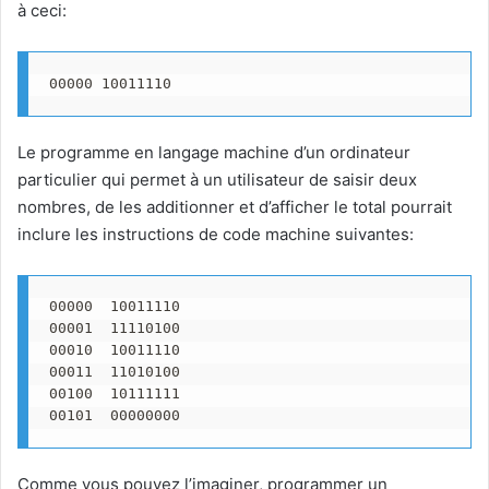
à ceci:
00000 10011110
Le programme en langage machine d’un ordinateur
particulier qui permet à un utilisateur de saisir deux
nombres, de les additionner et d’afficher le total pourrait
inclure les instructions de code machine suivantes:
00000  10011110

00001  11110100

00010  10011110

00011  11010100

00100  10111111

00101  00000000
Comme vous pouvez l’imaginer, programmer un