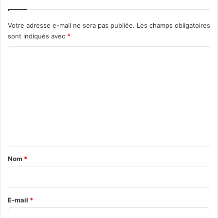
Votre adresse e-mail ne sera pas publiée.
Les champs obligatoires
sont indiqués avec
*
C
o
m
m
e
n
t
a
Nom
*
i
r
e
E-mail
*
*