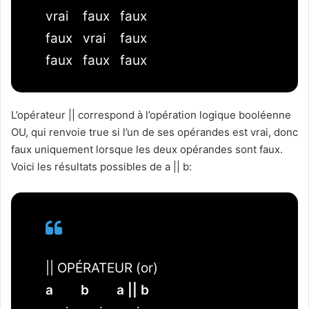
vrai faux faux
faux vrai faux
faux faux faux
L’opérateur || correspond à l’opération logique booléenne
OU, qui renvoie true si l’un de ses opérandes est vrai, donc
faux uniquement lorsque les deux opérandes sont faux.
Voici les résultats possibles de a || b:
|| OPÉRATEUR (or)
a
b
a || b