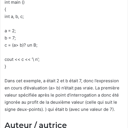
int main ()
{
int a, b, c;
a = 2;
b = 7;
c = (a> b)? un B;
cout << c << ‘\ n’;
}
Dans cet exemple, a était 2 et b était 7, donc l’expression
en cours d’évaluation (a> b) n’était pas vraie. La première
valeur spécifiée après le point d’interrogation a donc été
ignorée au profit de la deuxième valeur (celle qui suit le
signe deux-points). ) qui était b (avec une valeur de 7).
Auteur / autrice