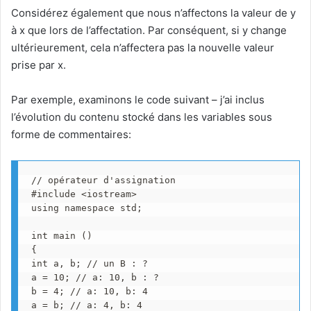
Considérez également que nous n’affectons la valeur de y
à x que lors de l’affectation. Par conséquent, si y change
ultérieurement, cela n’affectera pas la nouvelle valeur
prise par x.
Par exemple, examinons le code suivant – j’ai inclus
l’évolution du contenu stocké dans les variables sous
forme de commentaires:
// opérateur d'assignation

#include <iostream>

using namespace std;

int main ()

{

int a, b; // un B : ?

a = 10; // a: 10, b : ?

b = 4; // a: 10, b: 4

a = b; // a: 4, b: 4
