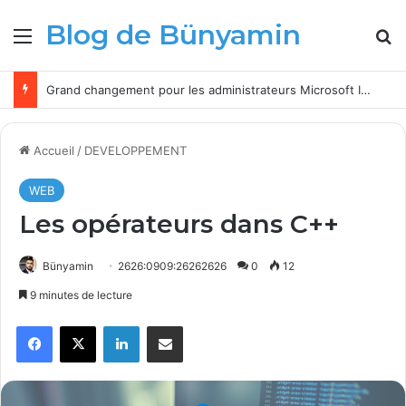
Blog de Bünyamin
Menu
R
Grand changement pour les administrateurs Microsoft Intune à partir de 2026
Accueil
/
DEVELOPPEMENT
WEB
Les opérateurs dans C++
Bünyamin
2626:0909:26262626
0
12
9 minutes de lecture
Facebook
X
Linkedin
Partager par email