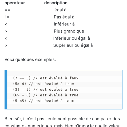
opérateur
description
== égal à
! = Pas égal à
< Inférieur à
> Plus grand que
<= Inférieur ou égal à
> = Supérieur ou égal à
Voici quelques exemples:
(7 == 5) // est évalué à faux

(5> 4) // est évalué à true

(3! = 2) // est évalué à true

(6> = 6) // est évalué à true

(5 <5) // est évalué à faux
Bien sûr, il n’est pas seulement possible de comparer des
constantes numériques, mais bien n’importe quelle valeur,