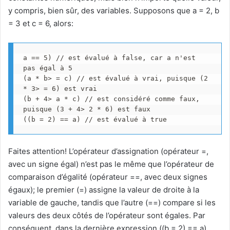
y compris, bien sûr, des variables. Supposons que a = 2, b
= 3 et c = 6, alors:
a == 5) // est évalué à false, car a n'est 
pas égal à 5

(a * b> = c) // est évalué à vrai, puisque (2 
* 3> = 6) est vrai

(b + 4> a * c) // est considéré comme faux, 
puisque (3 + 4> 2 * 6) est faux

((b = 2) == a) // est évalué à true
Faites attention! L’opérateur d’assignation (opérateur =,
avec un signe égal) n’est pas le même que l’opérateur de
comparaison d’égalité (opérateur ==, avec deux signes
égaux); le premier (=) assigne la valeur de droite à la
variable de gauche, tandis que l’autre (==) compare si les
valeurs des deux côtés de l’opérateur sont égales. Par
conséquent, dans la dernière expression ((b = 2) == a),