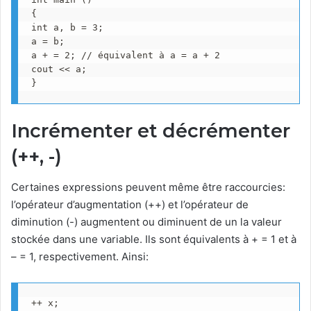
{

int a, b = 3;

a = b;

a + = 2; // équivalent à a = a + 2

cout << a;

}
Incrémenter et décrémenter
(++, -)
Certaines expressions peuvent même être raccourcies:
l’opérateur d’augmentation (++) et l’opérateur de
diminution (-) augmentent ou diminuent de un la valeur
stockée dans une variable. Ils sont équivalents à + = 1 et à
– = 1, respectivement. Ainsi:
++ x;
