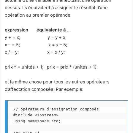
actuelle d’une variable en effectuant une opération
dessus. Ils équivalent à assigner le résultat d’une
opération au premier opérande:
expression
équivalente à …
y + = x; y = y + x;
x – = 5; x = x – 5;
x / = y; x = x / y;
prix * = unités + 1; prix = prix * (unités + 1);
et la même chose pour tous les autres opérateurs
d’affectation composée. Par exemple:
// opérateurs d'assignation composés

#include <iostream>

using namespace std;

int main ()
