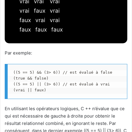
vrai vrai vrai
vrai faux vrai
faux vrai vrai
faux faux faux
Par exemple:
((5 == 5) && (3> 6)) // est évalué à false 
(true && false)

((5 == 5) || (3> 6)) // est évalué à vrai 
(vrai || faux)
En utilisant les opérateurs logiques, C ++ n’évalue que ce
qui est nécessaire de gauche à droite pour obtenir le
résultat relationnel combiné, en ignorant le reste. Par
conséquent, dans le dernier exemple ((5 == 5) || (3> 6)), C