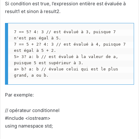
Si condition est true, l’expression entière est évaluée à
result1 et sinon à result2.
7 == 5? 4: 3 // est évalué à 3, puisque 7 
n'est pas égal à 5.

7 == 5 + 2? 4: 3 // est évalué à 4, puisque 7 
est égal à 5 ​​+ 2.

5> 3? a: b // est évalué à la valeur de a, 
puisque 5 est supérieur à 3.

a> b? a: b // évalue celui qui est le plus 
grand, a ou b.
Par exemple:
// opérateur conditionnel
#include <iostream>
using namespace std;