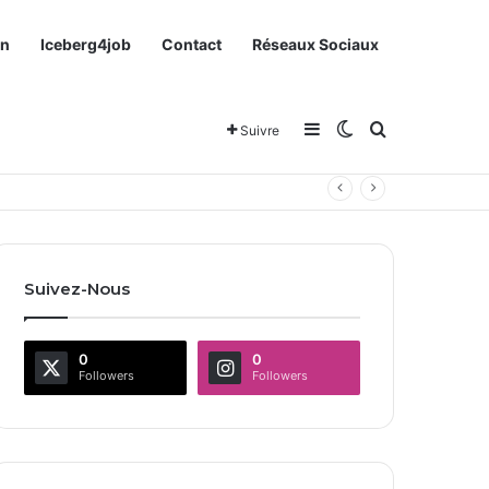
on
Iceberg4job
Contact
Réseaux Sociaux
Sidebar (barre latéra
Switch skin
Rechercher
Suivre
Suivez-Nous
0
0
Followers
Followers