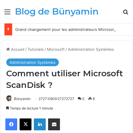
Blog de Bünyamin
Menu
R
Grand changement pour les administrateurs Microsoft Intune à partir de 2026
Accueil
/
Tutoriels
/
Microsoft
/
Administration Systèmes
Administration Systèmes
Comment utiliser Microsoft
ScanDisk ?
Bünyamin
2727:0909:27272727
0
8
Temps de lecture 1 minute
Facebook
X
Linkedin
Partager par email