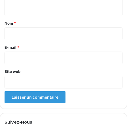
n
t
a
Nom
*
i
r
e
E-mail
*
*
Site web
Suivez-Nous