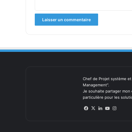
*
Chef de Projet système et
Management".
Je souhaite partager mon 
particulière pour les solut
Facebook
X
Linkedin
YouTube
Instag