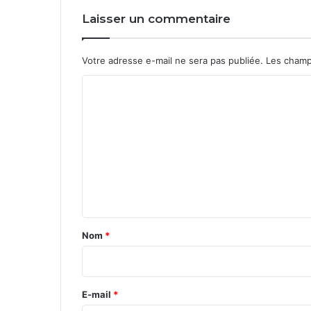
Laisser un commentaire
Votre adresse e-mail ne sera pas publiée.
Les champ
C
o
m
m
e
n
t
a
Nom
*
i
r
e
E-mail
*