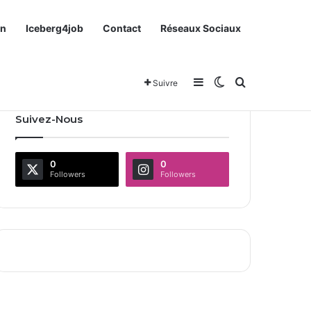
on
Iceberg4job
Contact
Réseaux Sociaux
Sidebar (barre latéra
Switch skin
Rechercher
Suivre
Suivez-Nous
0
0
Followers
Followers