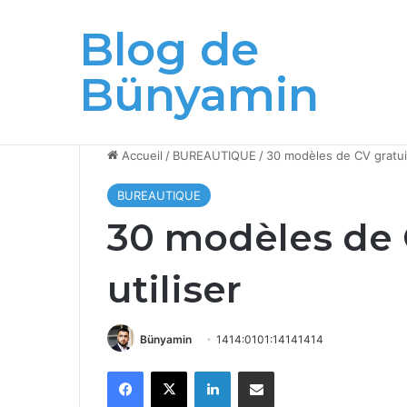
Blog de
Breaking News
Grand changement pour les administrat
Bünyamin
Accueil
/
BUREAUTIQUE
/
30 modèles de CV gratuit
BUREAUTIQUE
30 modèles de 
utiliser
Bünyamin
1414:0101:14141414
Facebook
X
Linkedin
Partager par email