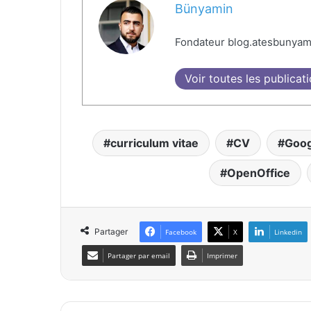
Bünyamin
Fondateur blog.atesbunyam
Voir toutes les publicat
curriculum vitae
CV
Goog
OpenOffice
Partager
Facebook
X
Linkedin
Partager par email
Imprimer