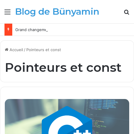
Blog de Bünyamin
Menu
R
Grand changement pour les administrateurs Microsoft Intune à partir de 2026
Accueil
/
Pointeurs et const
Pointeurs et const