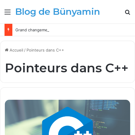
Blog de Bünyamin
Menu
R
Grand changement pour les administrateurs Microsoft Intune à partir de 2026
Accueil
/
Pointeurs dans C++
Pointeurs dans C++