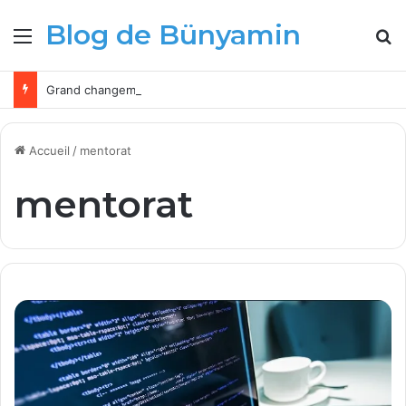
Blog de Bünyamin
Menu
R
Grand changement pour les administrateurs Microsoft Intune à partir de 2026
Accueil
/
mentorat
mentorat