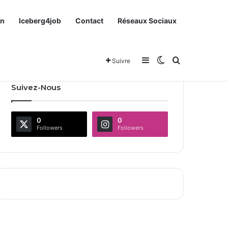
on
Iceberg4job
Contact
Réseaux Sociaux
Sidebar (barre latéra
Switch skin
Rechercher
Suivre
Suivez-Nous
0
0
Followers
Followers