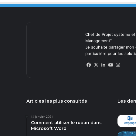
Chef de Projet système et
Management".
Je souhaite partager mon 
particulière pour les solut
Facebook
X
Linkedin
YouTube
Instag
Articles les plus consultés
Les dern
14 janvier 2021
Comment utiliser le ruban dans
Microsoft Word