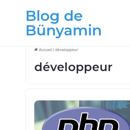
Blog de
Breaking News
Exchange Online : fin de l’accès EWS po
Bünyamin
Accueil
/
développeur
développeur