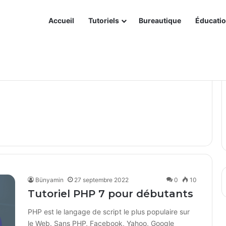
Accueil
Tutoriels
Bureautique
Éducati
ur les licences Kiosk et Frontline – êtes-vous prêts ?
Bünyamin
27 septembre 2022
0
10
Tutoriel PHP 7 pour débutants
PHP est le langage de script le plus populaire sur
le Web. Sans PHP, Facebook, Yahoo, Google