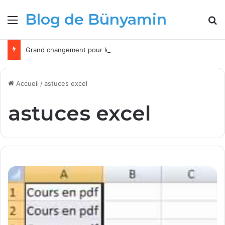
Blog de Bünyamin
Menu
R
Grand changement pour les administrateurs Microsoft Intune à partir de 2026
Accueil
/
astuces excel
astuces excel